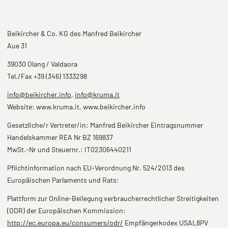
Beikircher & Co. KG des Manfred Beikircher
Aue 31
39030 Olang / Valdaora
Tel./Fax +39 (346) 1333298
info@beikircher.info
,
info@kruma.it
Website: www.kruma.it, www.beikircher.info
Gesetzliche/r Vertreter/in: Manfred Beikircher Eintragsnummer
Handelskammer REA Nr BZ 169837
MwSt.-Nr und Steuernr.: IT02306440211
Pflichtinformation nach EU-Verordnung Nr. 524/2013 des
Europäischen Parlaments und Rats:
Plattform zur Online-Beilegung verbraucherrechtlicher Streitigkeiten
(ODR) der Europäischen Kommission:
http://ec.europa.eu/consumers/odr/
Empfängerkodex USAL8PV